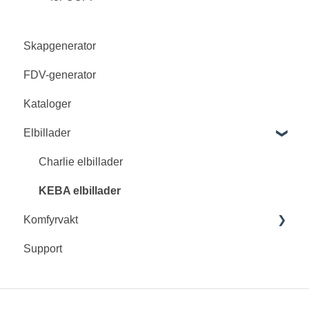
Skapgenerator
FDV-generator
Kataloger
Elbillader
Charlie elbillader
KEBA elbillader
Komfyrvakt
Support
Innohome EVO komfyrvakt
Innohome SGK4010, 4011 og 4012
Innohome SGK410