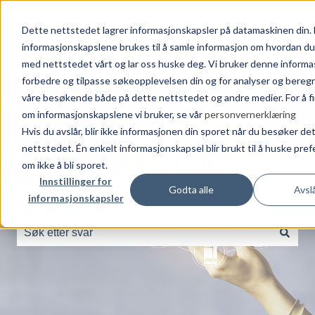
Dette nettstedet lagrer informasjonskapsler på datamaskinen din.
Produkter
Produktområder
Aktuelt
Om
informasjonskapslene brukes til å samle informasjon om hvordan d
Vis u
oss
med nettstedet vårt og lar oss huske deg. Vi bruker denne informa
forbedre og tilpasse søkeopplevelsen din og for analyser og bereg
våre besøkende både på dette nettstedet og andre medier. For å f
om informasjonskapslene vi bruker, se vår
personvernerklæring
Hvis du avslår, blir ikke informasjonen din sporet når du besøker de
nettstedet. Én enkelt informasjonskapsel blir brukt til å huske pre
Hvordan kan vi hjelpe
om ikke å bli sporet.
Innstillinger for
Godta alle
Avslå
deg?
informasjonskapsler
Det finnes ingen forslag fordi søkefeltet er tomt.