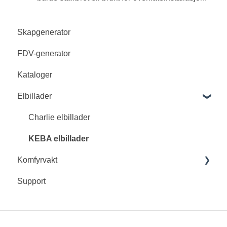
Skapgenerator
FDV-generator
Kataloger
Elbillader
Charlie elbillader
KEBA elbillader
Komfyrvakt
Support
Innohome EVO komfyrvakt
Innohome SGK4010, 4011 og 4012
Innohome SGK410