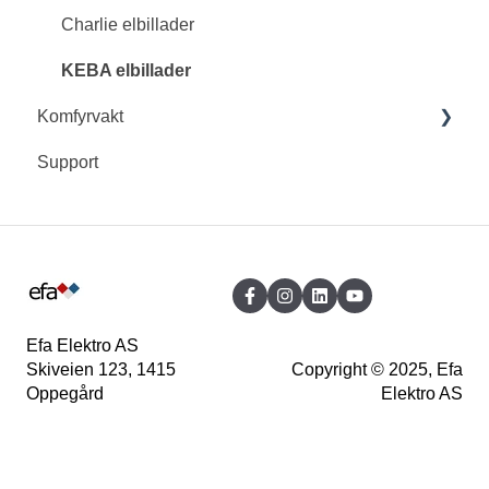
Charlie elbillader
KEBA elbillader
Komfyrvakt
Support
Innohome EVO komfyrvakt
Innohome SGK4010, 4011 og 4012
Innohome SGK410
Innohome SGK510
Innohome SGK500
Efa Elektro AS
Skiveien 123, 1415
Copyright © 2025, Efa
Innohome SGK300
Oppegård
Elektro AS
Innohome SGKN1