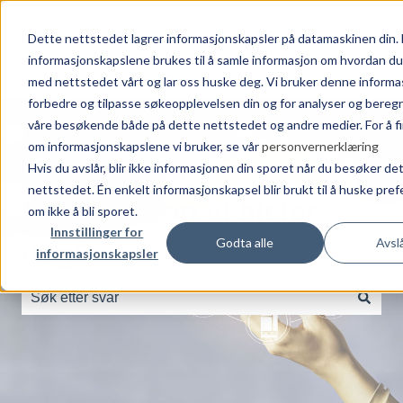
Dette nettstedet lagrer informasjonskapsler på datamaskinen din.
Produkter
Produktområder
Aktuelt
Om
informasjonskapslene brukes til å samle informasjon om hvordan d
Vis u
oss
med nettstedet vårt og lar oss huske deg. Vi bruker denne informa
forbedre og tilpasse søkeopplevelsen din og for analyser og bereg
våre besøkende både på dette nettstedet og andre medier. For å f
om informasjonskapslene vi bruker, se vår
personvernerklæring
Hvis du avslår, blir ikke informasjonen din sporet når du besøker de
nettstedet. Én enkelt informasjonskapsel blir brukt til å huske pre
Hvordan kan vi hjelpe
om ikke å bli sporet.
Innstillinger for
Godta alle
Avslå
deg?
informasjonskapsler
Det finnes ingen forslag fordi søkefeltet er tomt.