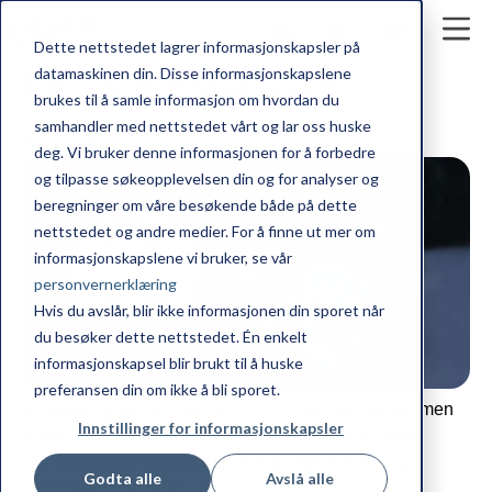
Dette nettstedet lagrer informasjonskapsler på
datamaskinen din. Disse informasjonskapslene
Møt vår nye distriktssjef!
brukes til å samle informasjon om hvordan du
samhandler med nettstedet vårt og lar oss huske
Efa Elektro
deg. Vi bruker denne informasjonen for å forbedre
og tilpasse søkeopplevelsen din og for analyser og
beregninger om våre besøkende både på dette
nettstedet og andre medier. For å finne ut mer om
informasjonskapslene vi bruker, se vår
personvernerklæring
Hvis du avslår, blir ikke informasjonen din sporet når
du besøker dette nettstedet. Én enkelt
informasjonskapsel blir brukt til å huske
preferansen din om ikke å bli sporet.
Vi styrker laget for Agder og Oslo og ønsker velkommen
Innstillinger for informasjonskapsler
til vår nye distriktssjef, Mikael Solstad. Han vil jobbe
sammen med Pål Kurås for å følge opp kunder og
Godta alle
Avslå alle
prosjekter i regionen.