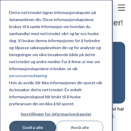
Dette nettstedet lagrer informasjonskapsler på
datamaskinen din. Disse informasjonskapslene
Nye tester av lysbuesikre tavler!
brukes til å samle informasjon om hvordan du
samhandler med nettstedet vårt og lar oss huske
Per Kristian Berge
deg. Vi bruker denne informasjonen for å forbedre
og tilpasse søkeopplevelsen din og for analyser og
beregninger om våre besøkende både på dette
nettstedet og andre medier. For å finne ut mer om
informasjonskapslene vi bruker, se vår
personvernerklæring
Hvis du avslår, blir ikke informasjonen din sporet når
du besøker dette nettstedet. Én enkelt
informasjonskapsel blir brukt til å huske
preferansen din om ikke å bli sporet.
Fokuset rundt lysbuesikre tavler øker i markedet og vi har
Innstillinger for informasjonskapsler
på nytt testet Elsteel Techno Modul talesystemet i.h.t.
teknisk rapport NEK IEC TR 61641.
Godta alle
Avslå alle