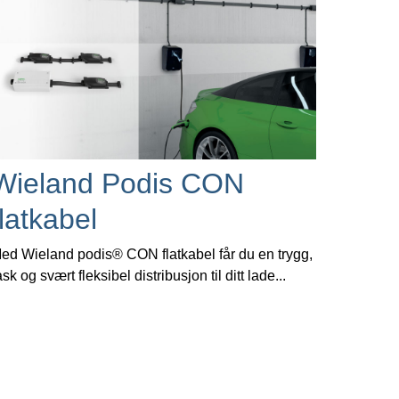
Wieland Podis CON
flatkabel
ed Wieland podis® CON flatkabel får du en trygg,
ask og svært fleksibel distribusjon til ditt lade...