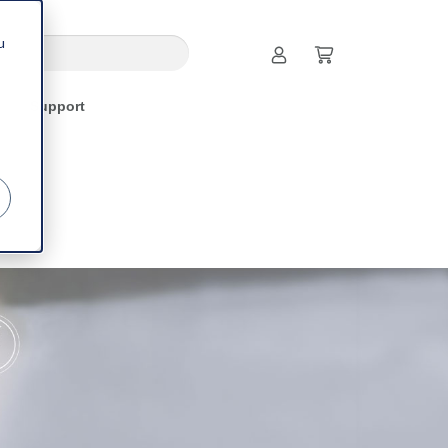
u
Support