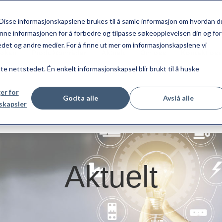
Disse informasjonskapslene brukes til å samle informasjon om hvordan d
nne informasjonen for å forbedre og tilpasse søkeopplevelsen din og for
et og andre medier. For å finne ut mer om informasjonskapslene vi
roken
Produktområder
Aktuelt
Om oss
Kontakt oss
tte nettstedet. Én enkelt informasjonskapsel blir brukt til å huske
ger for
Godta alle
Avslå alle
skapsler
Aktuelt