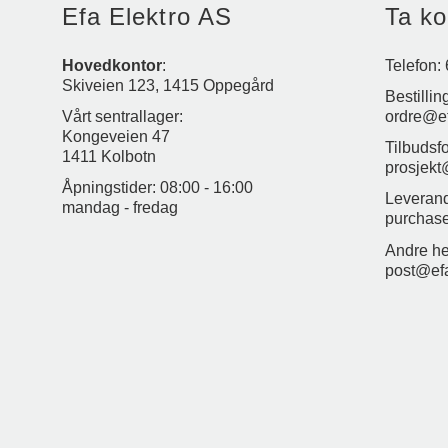
Efa Elektro AS
Ta ko
Hovedkontor
:
Telefon:
Skiveien 123, 1415 Oppegård
Bestillin
Vårt sentrallager:
ordre@e
Kongeveien 47
Tilbudsf
1411 Kolbotn
prosjekt
Åpningstider: 08:00 - 16:00
Leverand
mandag - fredag
purchas
Andre he
post@ef