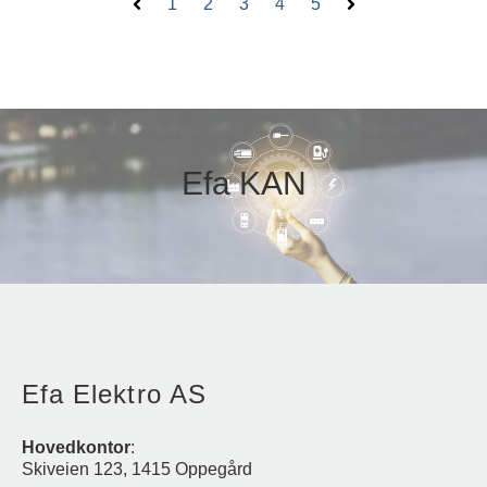
1
2
3
4
5
Forrige
Neste
Efa KAN
Efa Elektro AS
Hovedkontor
:
Skiveien 123, 1415 Oppegård