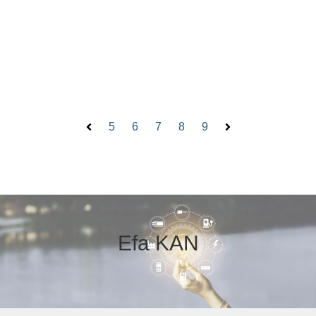
5
6
7
8
9
Forrige
Neste
Efa KAN